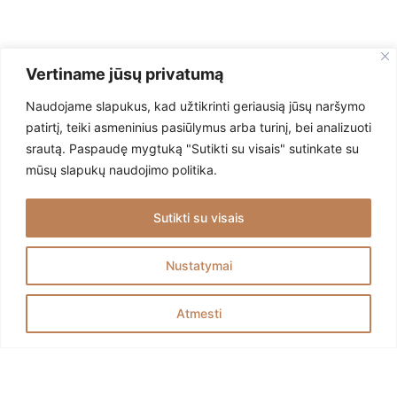
Vertiname jūsų privatumą
Naudojame slapukus, kad užtikrinti geriausią jūsų naršymo
patirtį, teiki asmeninius pasiūlymus arba turinį, bei analizuoti
srautą. Paspaudę mygtuką "Sutikti su visais" sutinkate su
mūsų slapukų naudojimo politika.
KATALOGAS
Visų produktų katalogas
Sutikti su visais
INFORMACIJA
Nustatymai
Apie mus
Atmesti
Privatumo politika
KONTAKTAI