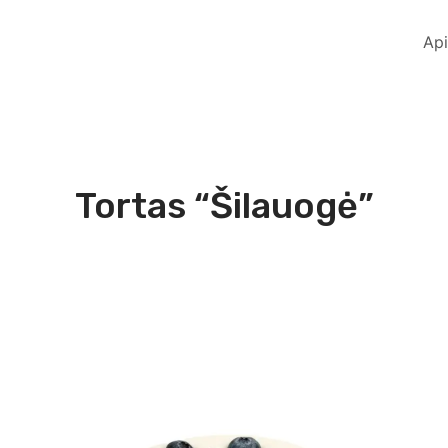
Ap
Tortas “Šilauogė”