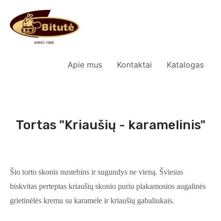
Apie mus
Kontaktai
Katalogas
Tortas "Kriaušių - karamelinis"
Šio torto skonis nustebins ir sugundys ne vieną. Šviesus
biskvitas perteptas kriaušių skonio puriu plakamosios augalinės
grietinėlės kremu su karamele ir kriaušių gabaliukais.